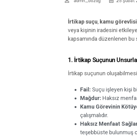
admn_bozdg
25 Şubat
İrtikap suçu
,
kamu görevlisi
veya kişinin iradesini etkil
kapsamında düzenlenen bu su
1. İrtikap Suçunun Unsurla
İrtikap suçunun oluşabilmesi
Fail:
Suçu işleyen kişi bi
Mağdur:
Haksız menfaat
Kamu Görevinin Kötüye
çalışmalıdır.
Haksız Menfaat Sağla
teşebbüste bulunmuş ol