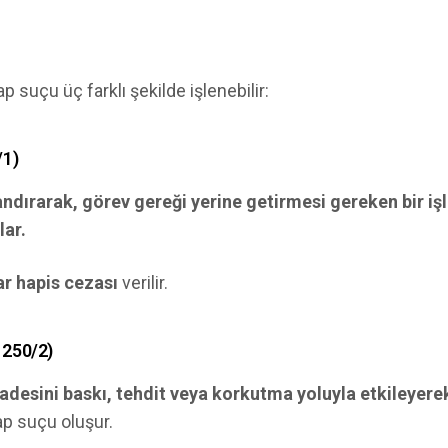
 suçu üç farklı şekilde işlenebilir:
/1)
ndırarak, görev gereği yerine getirmesi gereken bir i
lar.
ar hapis cezası
verilir.
 250/2)
radesini baskı, tehdit veya korkutma yoluyla etkileyer
kap suçu oluşur.