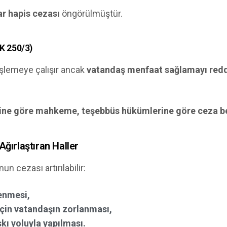
ar hapis cezası
öngörülmüştür.
K 250/3)
işlemeye çalışır ancak
vatandaş menfaat sağlamayı red
mine göre mahkeme, teşebbüs hükümlerine göre ceza bel
Ağırlaştıran Haller
n cezası artırılabilir:
lenmesi,
çin vatandaşın zorlanması,
kı yoluyla yapılması.