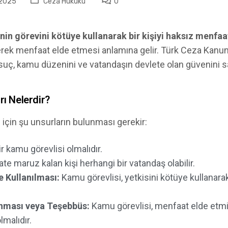
 2025
Ceza Hukuku
0
nin görevini kötüye kullanarak bir kişiyi haksız menf
eyerek menfaat elde etmesi anlamına gelir. Türk Ceza Kan
ç, kamu düzenini ve vatandaşın devlete olan güvenini sar
rı Nelerdir?
 için şu unsurların bulunması gerekir:
r kamu görevlisi olmalıdır.
e maruz kalan kişi herhangi bir vatandaş olabilir.
 Kullanılması:
Kamu görevlisi, yetkisini kötüye kullana
nması veya Teşebbüs:
Kamu görevlisi, menfaat elde etmi
malıdır.