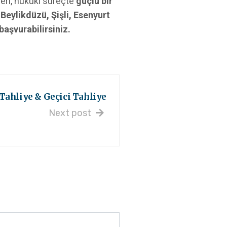
leri, hukuki süreçte
güçlü bir
 Beylikdüzü, Şişli, Esenyurt
aşvurabilirsiniz.
 Tahliye & Geçici Tahliye
Next post