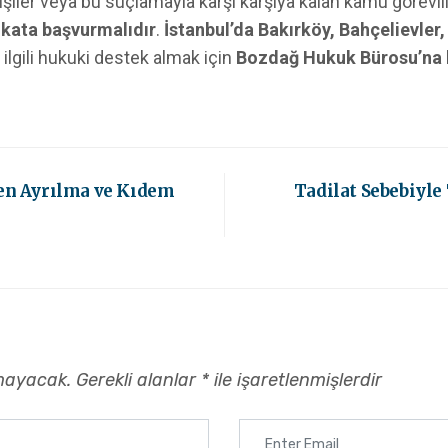
şiler veya bu suçlamayla karşı karşıya kalan kamu görevli
kata başvurmalıdır
.
İstanbul’da Bakırköy, Bahçelievler,
 ilgili hukuki destek almak için
Bozdağ Hukuk Bürosu’na b
ten Ayrılma ve Kıdem
Tadilat Sebebiyle
mayacak.
Gerekli alanlar
*
ile işaretlenmişlerdir