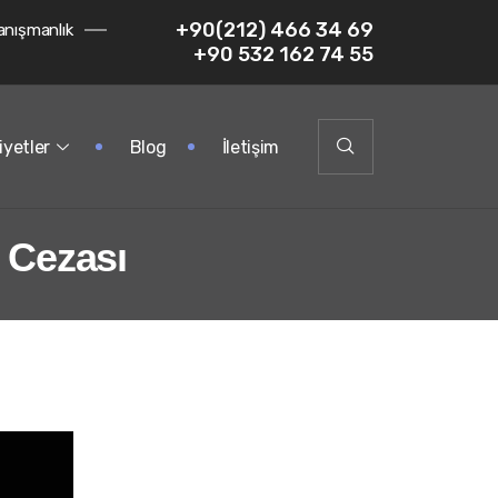
+90(212) 466 34 69
anışmanlık
+90 532 162 74 55
iyetler
Blog
İletişim
e Cezası