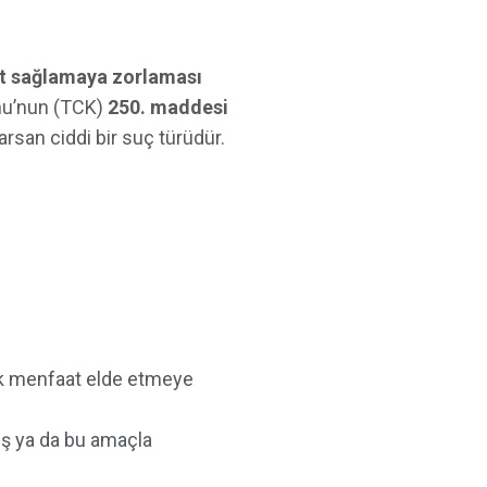
aat sağlamaya zorlaması
unu’nun (TCK)
250. maddesi
san ciddi bir suç türüdür.
rak menfaat elde etmeye
ş ya da bu amaçla