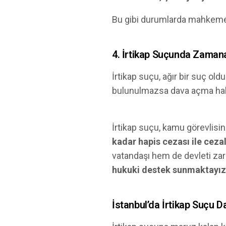
Bu gibi durumlarda mahkeme
4. İrtikap Suçunda Zaman
İrtikap suçu, ağır bir suç old
bulunulmazsa dava açma hak
İrtikap suçu, kamu görevlisi
kadar hapis cezası ile cezala
vatandaşı hem de devleti zara
hukuki destek sunmaktayız
İstanbul’da İrtikap Suçu D