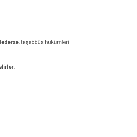
dederse
, teşebbüs hükümleri
irler.