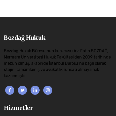
Bozdağ Hukuk
Bozdag Hukuk Bürosu’nun kurucusu Av. Fatih BOZDAĞ,
Marmara Üniversitesi Hukuk Fakültesi’den 2009 tarihinde
mezun olmuş, akabinde İstanbul Barosu’na bağlı olarak
stajını tamamlamış ve avukatlık ruhsatı almaya hak
kazanmıştır.
Hizmetler