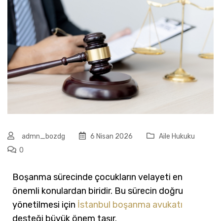
admn_bozdg
6 Nisan 2026
Aile Hukuku
0
Boşanma sürecinde çocukların velayeti en
önemli konulardan biridir. Bu sürecin doğru
yönetilmesi için
İstanbul boşanma avukatı
desteği büyük önem taşır.